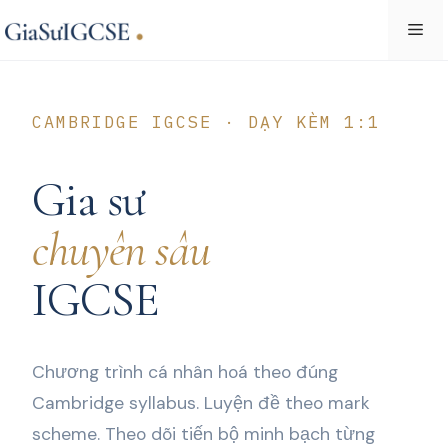
Skip
Me
to
content
CAMBRIDGE IGCSE · DẠY KÈM 1:1
Gia sư
chuyên sâu
IGCSE
Chương trình cá nhân hoá theo đúng
Cambridge syllabus. Luyện đề theo mark
scheme. Theo dõi tiến bộ minh bạch từng