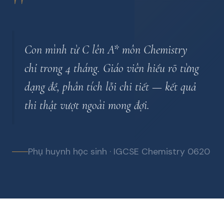
"
Con mình từ C lên A* môn Chemistry
chỉ trong 4 tháng. Giáo viên hiểu rõ từng
dạng đề, phân tích lỗi chi tiết — kết quả
thi thật vượt ngoài mong đợi.
Phụ huynh học sinh · IGCSE Chemistry 0620