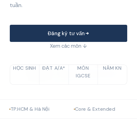
tuần.
Đăng ký tư vấn
Xem các môn ↓
500
92
20
8
+
%
+
+
A*
HỌC SINH
ĐẠT A/A*
MÔN
NĂM KN
Đang nhận HS kỳ May/June 2026
IGCSE
.HCM & Hà Nội
Core & Extended
Luyện