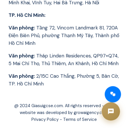
Minh Khai, Vĩnh Tuy, Hai Bà Trưng, Hà Nội
TP. Hồ Chí Minh:
Văn phòng:
Tầng 72, Vincom Landmark 81, 720A
Điện Biên Phủ, phường Thạnh Mỹ Tây, Thành phố
Hồ Chí Minh
Văn phòng:
Tháp Linden Residences, QP97+Q74,
5 Mai Chí Thọ, Thủ Thiêm, An Khánh, Hồ Chí Minh
Văn phòng:
2/15C Cao Thắng, Phường 5, Bàn Cờ,
TP. Hồ Chí Minh
AI Tư vấn Times Edu
Đang hoạt động
@ 2024 Giasuigcse.com. All rights reserved – The
website was developed by growaigency.com
Privacy Policy - Terms of Service