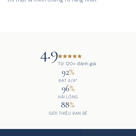
4.9
Từ 120+ đánh giá
92
%
ĐẠT A/A*
96
%
HÀI LÒNG
88
%
GIỚI THIỆU BẠN BÈ