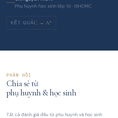
Phụ huynh học sinh lớp 10 · ISHCMC
C → A*
KẾT QUẢ
PHẢN HỒI
Chia sẻ từ
phụ huynh & học sinh
Tất cả đánh giá đều từ phụ huynh và học sinh