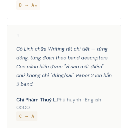
B → A*
"
Cô Linh chữa Writing rất chi tiết — từng
dòng, từng đoạn theo band descriptors.
Con mình hiểu được "vì sao mất điểm"
chứ không chỉ "đúng/sai". Paper 2 lên hẳn
2 band.
Chị Phạm Thuỳ L.
Phụ huynh · English
0500
C → A