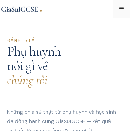
Skip
Me
to
content
ĐÁNH GIÁ
Phụ huynh
nói gì về
chúng tôi
Những chia sẻ thật từ phụ huynh và học sinh
đã đồng hành cùng GiaSưIGCSE — kết quả
thi thật là minh chứng rõ ràng nhất.