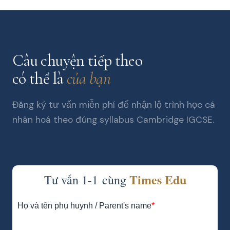
Câu chuyện tiếp theo
có thể là
của bạn
Đăng ký tư vấn miễn phí để nhận lộ trình học cá
nhân hoá theo đúng syllabus Cambridge IGCSE.