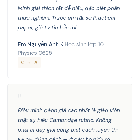
Minh giải thích rất dễ hiểu, đặc biệt phần
thực nghiệm. Trước em rất sợ Practical
paper, giờ tự tin hẳn rồi.
Em Nguyễn Anh K.
Học sinh lớp 10 ·
Physics 0625
C → A
"
Điều mình đánh giá cao nhất là giáo viên
thật sự hiểu Cambridge rubric. Không
phải ai dạy giỏi cũng biết cách luyện thi
IGCSE đúng cách — ở đây họ hiểu rõ