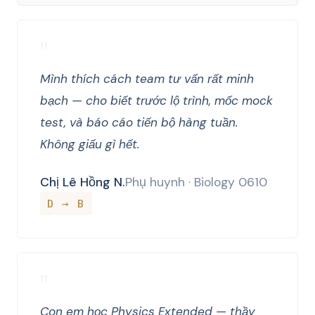
"
Mình thích cách team tư vấn rất minh
bạch — cho biết trước lộ trình, mốc mock
test, và báo cáo tiến bộ hàng tuần.
Không giấu gì hết.
Chị Lê Hồng N.
Phụ huynh · Biology 0610
D → B
"
Con em học Physics Extended — thầy