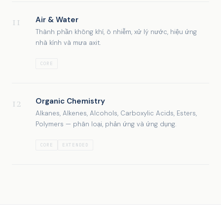
11
Air & Water
Thành phần không khí, ô nhiễm, xử lý nước, hiệu ứng
nhà kính và mưa axit.
CORE
12
Organic Chemistry
Alkanes, Alkenes, Alcohols, Carboxylic Acids, Esters,
Polymers — phân loại, phản ứng và ứng dụng.
CORE
EXTENDED