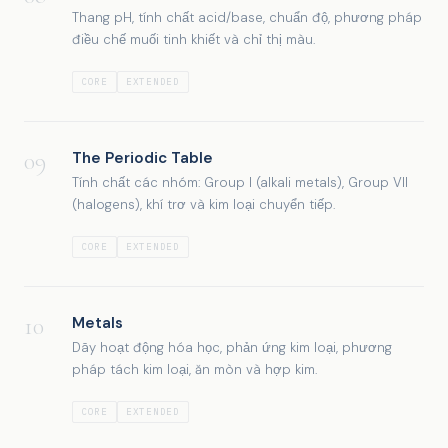
Thang pH, tính chất acid/base, chuẩn độ, phương pháp
điều chế muối tinh khiết và chỉ thị màu.
CORE
EXTENDED
09
The Periodic Table
Tính chất các nhóm: Group I (alkali metals), Group VII
(halogens), khí trơ và kim loại chuyển tiếp.
CORE
EXTENDED
10
Metals
Dãy hoạt động hóa học, phản ứng kim loại, phương
pháp tách kim loại, ăn mòn và hợp kim.
CORE
EXTENDED