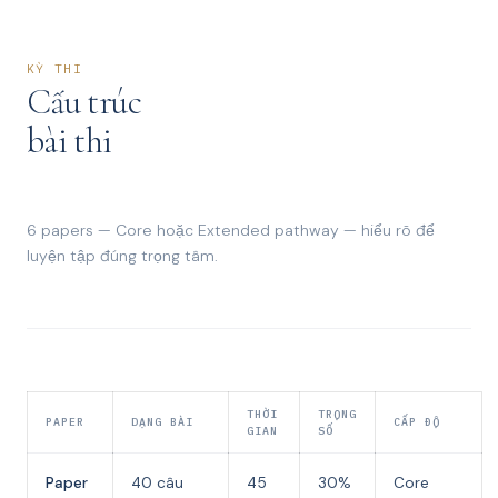
KỲ THI
Cấu trúc
bài thi
6 papers — Core hoặc Extended pathway — hiểu rõ để
luyện tập đúng trọng tâm.
THỜI
TRỌNG
PAPER
DẠNG BÀI
CẤP ĐỘ
GIAN
SỐ
Paper
40 câu
45
30%
Core