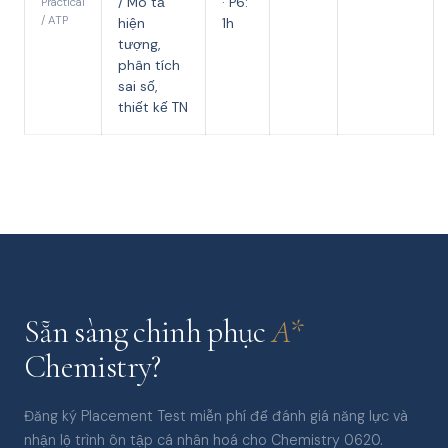
/ Mô tả
· P6:
Practical
/ ATP
hiện
1h
tượng,
phân tích
sai số,
thiết kế TN
Sẵn sàng chinh phục
A*
Chemistry?
Đăng ký Placement Test miễn phí để đánh giá năng lực và
nhận lộ trình ôn tập cá nhân hoá cho Chemistry 0620.