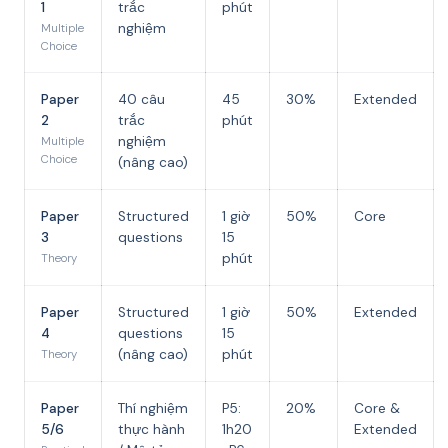
1
trắc
phút
nghiệm
Multiple
Choice
Paper
40 câu
45
30%
Extended
2
trắc
phút
nghiệm
Multiple
Choice
(nâng cao)
Paper
Structured
1 giờ
50%
Core
3
questions
15
phút
Theory
Paper
Structured
1 giờ
50%
Extended
4
questions
15
(nâng cao)
phút
Theory
Paper
Thí nghiệm
P5:
20%
Core &
5/6
thực hành
1h20
Extended