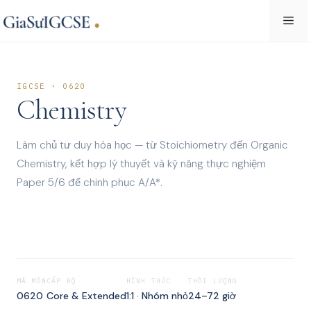
Skip
Me
to
content
IGCSE · 0620
Chemistry
Làm chủ tư duy hóa học — từ Stoichiometry đến Organic
Chemistry, kết hợp lý thuyết và kỹ năng thực nghiệm
Paper 5/6 để chinh phục A/A*.
MÃ MÔN
CẤP ĐỘ
HÌNH THỨC
THỜI LƯỢNG
0620
Core & Extended
1:1 · Nhóm nhỏ
24–72 giờ