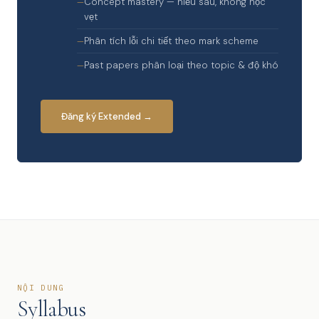
Concept mastery — hiểu sâu, không học
vẹt
Phân tích lỗi chi tiết theo mark scheme
Past papers phân loại theo topic & độ khó
Đăng ký Extended →
NỘI DUNG
Syllabus