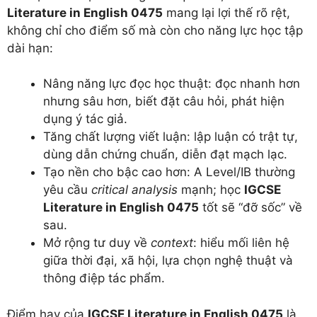
Literature in English 0475
mang lại lợi thế rõ rệt,
không chỉ cho điểm số mà còn cho năng lực học tập
dài hạn:
Nâng năng lực đọc học thuật: đọc nhanh hơn
nhưng sâu hơn, biết đặt câu hỏi, phát hiện
dụng ý tác giả.
Tăng chất lượng viết luận: lập luận có trật tự,
dùng dẫn chứng chuẩn, diễn đạt mạch lạc.
Tạo nền cho bậc cao hơn: A Level/IB thường
yêu cầu
critical analysis
mạnh; học
IGCSE
Literature in English 0475
tốt sẽ “đỡ sốc” về
sau.
Mở rộng tư duy về
context
: hiểu mối liên hệ
giữa thời đại, xã hội, lựa chọn nghệ thuật và
thông điệp tác phẩm.
Điểm hay của
IGCSE Literature in English 0475
là