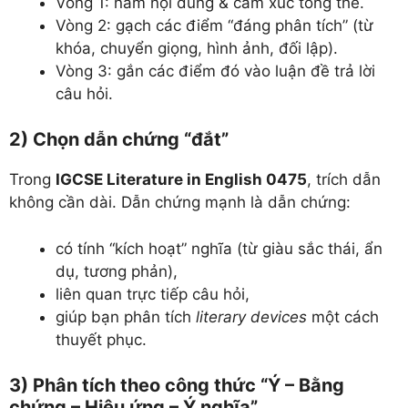
Vòng 1: nắm nội dung & cảm xúc tổng thể.
Vòng 2: gạch các điểm “đáng phân tích” (từ
khóa, chuyển giọng, hình ảnh, đối lập).
Vòng 3: gắn các điểm đó vào luận đề trả lời
câu hỏi.
2) Chọn dẫn chứng “đắt”
Trong
IGCSE Literature in English 0475
, trích dẫn
không cần dài. Dẫn chứng mạnh là dẫn chứng:
có tính “kích hoạt” nghĩa (từ giàu sắc thái, ẩn
dụ, tương phản),
liên quan trực tiếp câu hỏi,
giúp bạn phân tích
literary devices
một cách
thuyết phục.
3) Phân tích theo công thức “Ý – Bằng
chứng – Hiệu ứng – Ý nghĩa”