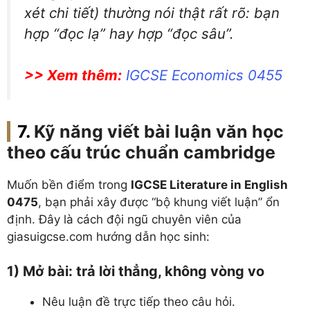
xét chi tiết) thường nói thật rất rõ: bạn
hợp “đọc lạ” hay hợp “đọc sâu”.
>> Xem thêm:
IGCSE Economics 0455
Kỹ năng viết bài luận văn học
theo cấu trúc chuẩn cambridge
Muốn bền điểm trong
IGCSE Literature in English
0475
, bạn phải xây được “bộ khung viết luận” ổn
định. Đây là cách đội ngũ chuyên viên của
giasuigcse.com hướng dẫn học sinh:
1) Mở bài: trả lời thẳng, không vòng vo
Nêu luận đề trực tiếp theo câu hỏi.