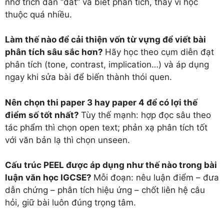
nhớ trích dẫn “đắt” và biết phân tích, thay vì học
thuộc quá nhiều.
Làm thế nào để cải thiện vốn từ vựng để viết bài
phân tích sâu sắc hơn?
Hãy học theo cụm diễn đạt
phân tích (tone, contrast, implication…) và áp dụng
ngay khi sửa bài để biến thành thói quen.
Nên chọn thi paper 3 hay paper 4 để có lợi thế
điểm số tốt nhất?
Tùy thế mạnh: hợp đọc sâu theo
tác phẩm thì chọn open text; phản xạ phân tích tốt
với văn bản lạ thì chọn unseen.
Cấu trúc PEEL được áp dụng như thế nào trong bài
luận văn học IGCSE?
Mỗi đoạn: nêu luận điểm – đưa
dẫn chứng – phân tích hiệu ứng – chốt liên hệ câu
hỏi, giữ bài luôn đúng trọng tâm.