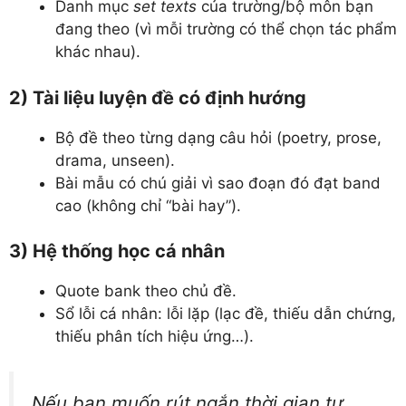
Danh mục
set texts
của trường/bộ môn bạn
đang theo (vì mỗi trường có thể chọn tác phẩm
khác nhau).
2) Tài liệu luyện đề có định hướng
Bộ đề theo từng dạng câu hỏi (poetry, prose,
drama, unseen).
Bài mẫu có chú giải vì sao đoạn đó đạt band
cao (không chỉ “bài hay”).
3) Hệ thống học cá nhân
Quote bank theo chủ đề.
Sổ lỗi cá nhân: lỗi lặp (lạc đề, thiếu dẫn chứng,
thiếu phân tích hiệu ứng…).
Nếu bạn muốn rút ngắn thời gian tự