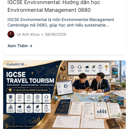
IGCSE Environmental: Hướng dẫn học
Environmental Management 0680
IGCSE Environmental là môn Environmental Management
Cambridge mã 0680, giúp học sinh hiểu sustainable
development, resource management, ecosystems, pollution,
Lê Anh Khoa
•
08/06/2026
global warming, conservation…
Xem Thêm →