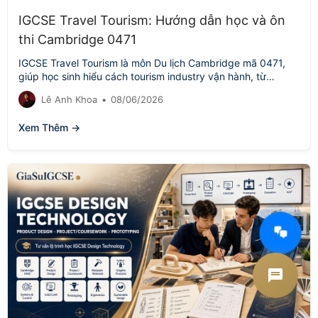
IGCSE Travel Tourism: Hướng dẫn học và ôn
thi Cambridge 0471
IGCSE Travel Tourism là môn Du lịch Cambridge mã 0471,
giúp học sinh hiểu cách tourism industry vận hành, từ
customer service,…
Lê Anh Khoa
•
08/06/2026
Xem Thêm →
AI Tư vấn Times Edu
Đang hoạt động