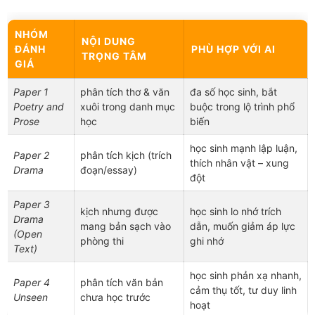
NHÓM
NỘI DUNG
ĐÁNH
PHÙ HỢP VỚI AI
TRỌNG TÂM
GIÁ
Paper 1
phân tích thơ & văn
đa số học sinh, bắt
Poetry and
xuôi trong danh mục
buộc trong lộ trình phổ
Prose
học
biến
học sinh mạnh lập luận,
Paper 2
phân tích kịch (trích
thích nhân vật – xung
Drama
đoạn/essay)
đột
Paper 3
kịch nhưng được
học sinh lo nhớ trích
Drama
mang bản sạch vào
dẫn, muốn giảm áp lực
(Open
phòng thi
ghi nhớ
Text)
học sinh phản xạ nhanh,
Paper 4
phân tích văn bản
cảm thụ tốt, tư duy linh
Unseen
chưa học trước
hoạt