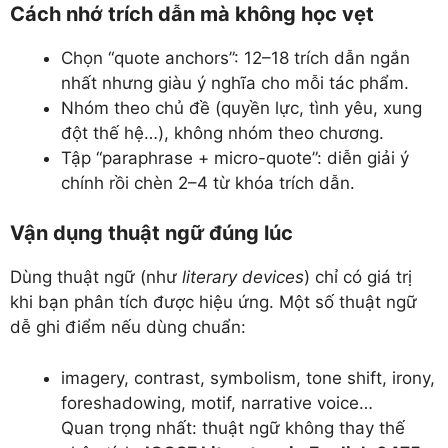
Cách nhớ trích dẫn mà không học vẹt
Chọn “quote anchors”: 12–18 trích dẫn ngắn
nhất nhưng giàu ý nghĩa cho mỗi tác phẩm.
Nhóm theo chủ đề (quyền lực, tình yêu, xung
đột thế hệ…), không nhóm theo chương.
Tập “paraphrase + micro-quote”: diễn giải ý
chính rồi chèn 2–4 từ khóa trích dẫn.
Vận dụng thuật ngữ đúng lúc
Dùng thuật ngữ (như
literary devices
) chỉ có giá trị
khi bạn phân tích được hiệu ứng. Một số thuật ngữ
dễ ghi điểm nếu dùng chuẩn:
imagery, contrast, symbolism, tone shift, irony,
foreshadowing, motif, narrative voice…
Quan trọng nhất: thuật ngữ không thay thế