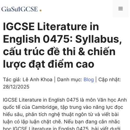
Skip
Me
to
content
IGCSE Literature in
English 0475: Syllabus,
cấu trúc đề thi & chiến
lược đạt điểm cao
Tác giả: Lê Anh Khoa | Danh mục:
Blog
| Cập nhật:
28/12/2025
IGCSE Literature in English 0475 là môn Văn học Anh
quốc tế của Cambridge, tập trung vào năng lực đọc
hiểu sâu, phân tích nghệ thuật ngôn từ và viết bài
luận có lập luận chặt chẽ. Nếu bạn đang cân nhắc
học IGCSE Literature in English 0475, bài viết dưới