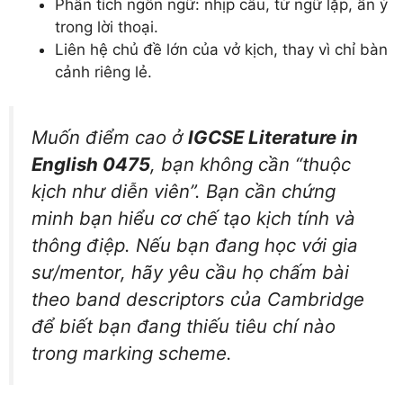
Phân tích ngôn ngữ: nhịp câu, từ ngữ lặp, ẩn ý
trong lời thoại.
Liên hệ chủ đề lớn của vở kịch, thay vì chỉ bàn
cảnh riêng lẻ.
Muốn điểm cao ở
IGCSE Literature in
English 0475
, bạn không cần “thuộc
kịch như diễn viên”. Bạn cần chứng
minh bạn hiểu cơ chế tạo kịch tính và
thông điệp. Nếu bạn đang học với gia
sư/mentor, hãy yêu cầu họ chấm bài
theo band descriptors của Cambridge
để biết bạn đang thiếu tiêu chí nào
trong
marking scheme
.