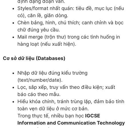
định dạng đoạn văn.
Styles/format nhất quán: tiêu đề, mục lục (nếu
có), căn lề, giãn dòng.
Chèn bảng, hình, chú thích; canh chỉnh và bọc
chữ đúng yêu cầu.
Mail merge (trộn thư) trong các tình huống in
hàng loạt (nếu xuất hiện).
Cơ sở dữ liệu (Databases)
Nhập dữ liệu đúng kiểu trường
(text/number/date).
Lọc, sắp xếp, truy vấn theo điều kiện; xuất
báo cáo theo mẫu.
Hiểu khóa chính, tránh trùng lặp, đảm bảo tính
toàn vẹn dữ liệu ở mức cơ bản.
Trong thực tế, nhiều bạn học
IGCSE
Information and Communication Technology