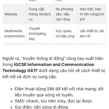
Cung cấp
đa phương
bảo mật, bảo
Website
thông tin/dịch
tiện, tiếp
trì tốn công/chi
vụ
cận rộng
phí
Thuyết
Multimedia
trực quan,
cần thiết bị, dễ
trình/giảng
presentation
có hiệu ứng
làm rối
dạy
Ngoài ra, “truyền thông di động” cũng hay xuất hiện
trong
IGCSE Information and Communication
Technology 0417
dưới dạng câu hỏi về cách thiết bị
kết nối và dịch vụ cung cấp:
Điện thoại dùng SIM để kết nối nhà mạng; dữ
liệu truyền qua sóng vô tuyến.
SMS: nhanh, lưu trên máy, đọc lại được.
Gọi điện: cần sóng di động.