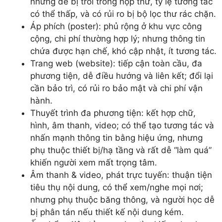
nhưng dễ bị trôi trong hộp thư, tỷ lệ tương tác
có thể thấp, và có rủi ro bị bộ lọc thư rác chặn.
Áp phích (poster): phủ rộng ở khu vực công
cộng, chi phí thường hợp lý; nhưng thông tin
chứa được hạn chế, khó cập nhật, ít tương tác.
Trang web (website): tiếp cận toàn cầu, đa
phương tiện, dễ điều hướng và liên kết; đổi lại
cần bảo trì, có rủi ro bảo mật và chi phí vận
hành.
Thuyết trình đa phương tiện: kết hợp chữ,
hình, âm thanh, video; có thể tạo tương tác và
nhấn mạnh thông tin bằng hiệu ứng, nhưng
phụ thuộc thiết bị/hạ tầng và rất dễ “làm quá”
khiến người xem mất trọng tâm.
Âm thanh & video, phát trực tuyến: thuận tiện
tiêu thụ nội dung, có thể xem/nghe mọi nơi;
nhưng phụ thuộc băng thông, và người học dễ
bị phân tán nếu thiết kế nội dung kém.