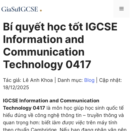
Skip
Me
to
content
Bí quyết học tốt IGCSE
Information and
Communication
Technology 0417
Tác giả: Lê Anh Khoa | Danh mục:
Blog
| Cập nhật:
18/12/2025
IGCSE Information and Communication
Technology 0417
là môn học giúp học sinh quốc tế
hiểu đúng về công nghệ thông tin – truyền thông và
quan trọng hơn: biết
làm được việc
trên máy tính
theo chuẩn Cambridge. Nếu bạn đang phân vân nên