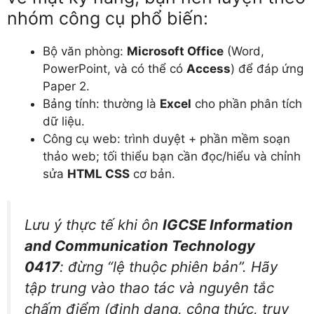
nhóm công cụ phổ biến:
Bộ văn phòng:
Microsoft Office
(Word,
PowerPoint, và có thể có
Access
) để đáp ứng
Paper 2.
Bảng tính: thường là
Excel
cho phần phân tích
dữ liệu.
Công cụ web: trình duyệt + phần mềm soạn
thảo web; tối thiểu bạn cần đọc/hiểu và chỉnh
sửa
HTML CSS
cơ bản.
Lưu ý thực tế khi ôn
IGCSE Information
and Communication Technology
0417
: đừng “lệ thuộc phiên bản”. Hãy
tập trung vào thao tác và nguyên tắc
chấm điểm (định dạng, công thức, truy