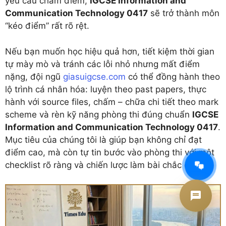
yêu cầu chấm điểm,
IGCSE Information and
Communication Technology 0417
sẽ trở thành môn
“kéo điểm” rất rõ rệt.
Nếu bạn muốn học hiệu quả hơn, tiết kiệm thời gian
tự mày mò và tránh các lỗi nhỏ nhưng mất điểm
nặng, đội ngũ
giasuigcse.com
có thể đồng hành theo
lộ trình cá nhân hóa: luyện theo past papers, thực
hành với source files, chấm – chữa chi tiết theo mark
scheme và rèn kỹ năng phòng thi đúng chuẩn
IGCSE
Information and Communication Technology 0417
.
Mục tiêu của chúng tôi là giúp bạn không chỉ đạt
điểm cao, mà còn tự tin bước vào phòng thi với một
AI Tư vấn Times Edu
checklist rõ ràng và chiến lược làm bài chắc chắn.
Đang hoạt động