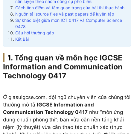
nên luyện theo nhóm công cụ phổ biến:
Cách tính điểm và tầm quan trọng của bài thi thực hành
Nguồn tải source files và past papers để luyện tập
Sự khác biệt giữa môn ICT 0417 và Computer Science
0478
Câu hỏi thường gặp
Kết Bài
Tổng quan về môn học IGCSE
Information and Communication
Technology 0417
Ở giasuigcse.com, đội ngũ chuyên viên của chúng tôi
thường mô tả
IGCSE Information and
Communication Technology 0417
như “môn ứng
dụng chuẩn phòng thi”: bạn vừa cần nền tảng khái
niệm (lý thuyết) vừa cần thao tác chuẩn xác (thực