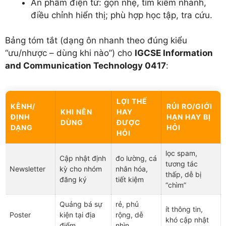
Ấn phẩm điện tử: gọn nhẹ, tìm kiếm nhanh,
điều chỉnh hiển thị; phù hợp học tập, tra cứu.
Bảng tóm tắt (dạng ôn nhanh theo đúng kiểu
“ưu/nhược – dùng khi nào”) cho
IGCSE Information
and Communication Technology 0417
:
LỢI THẾ
KÊNH/
RỦI RO/GIỚI
KHI NÊN
HAY
ĐỊNH
HẠN HAY BỊ
DÙNG
ĐƯỢC
DẠNG
HỎI
HỎI
lọc spam,
Cập nhật định
đo lường, cá
tương tác
Newsletter
kỳ cho nhóm
nhân hóa,
thấp, dễ bị
đăng ký
tiết kiệm
“chìm”
Quảng bá sự
rẻ, phủ
ít thông tin,
Poster
kiện tại địa
rộng, dễ
khó cập nhật
điểm
nhìn