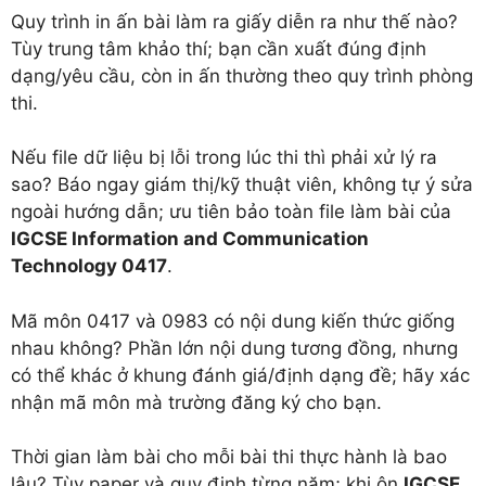
Quy trình in ấn bài làm ra giấy diễn ra như thế nào?
Tùy trung tâm khảo thí; bạn cần xuất đúng định
dạng/yêu cầu, còn in ấn thường theo quy trình phòng
thi.
Nếu file dữ liệu bị lỗi trong lúc thi thì phải xử lý ra
sao? Báo ngay giám thị/kỹ thuật viên, không tự ý sửa
ngoài hướng dẫn; ưu tiên bảo toàn file làm bài của
IGCSE Information and Communication
Technology 0417
.
Mã môn 0417 và 0983 có nội dung kiến thức giống
nhau không? Phần lớn nội dung tương đồng, nhưng
có thể khác ở khung đánh giá/định dạng đề; hãy xác
nhận mã môn mà trường đăng ký cho bạn.
Thời gian làm bài cho mỗi bài thi thực hành là bao
lâu? Tùy paper và quy định từng năm; khi ôn
IGCSE