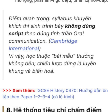
mở rộng, phát âm–ngữ điệu, phản xạ hỏi–đáp.
Điểm quan trọng: syllabus khuyến
khích thí sinh trình bày
không dùng
script
theo đúng tinh thần
Oral
communication
. (
Cambridge
International
)
Vì vậy, học thuộc “bài mẫu” thường
không bền; chiến lược đúng là luyện
khung và biến hoá.
>>> Xem thêm:
IGCSE History 0470: Hướng dẫn ôn
tập theo Paper 1–2–3–4 (có lộ trình)
Hệ thống tiêu chí chấm điểm