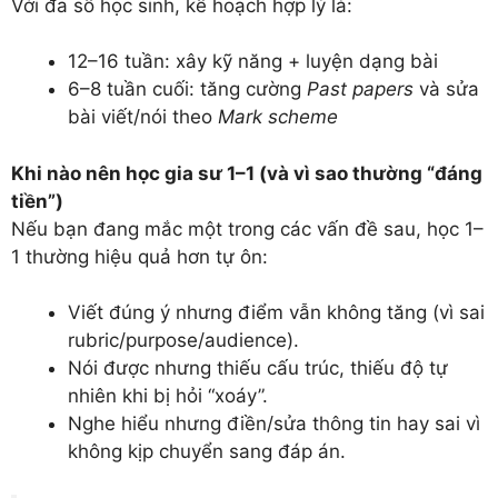
Với đa số học sinh, kế hoạch hợp lý là:
12–16 tuần: xây kỹ năng + luyện dạng bài
6–8 tuần cuối: tăng cường
Past papers
và sửa
bài viết/nói theo
Mark scheme
Khi nào nên học gia sư 1–1 (và vì sao thường “đáng
tiền”)
Nếu bạn đang mắc một trong các vấn đề sau, học 1–
1 thường hiệu quả hơn tự ôn:
Viết đúng ý nhưng điểm vẫn không tăng (vì sai
rubric/purpose/audience).
Nói được nhưng thiếu cấu trúc, thiếu độ tự
nhiên khi bị hỏi “xoáy”.
Nghe hiểu nhưng điền/sửa thông tin hay sai vì
không kịp chuyển sang đáp án.