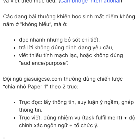
và viết theo mục tiêu. (
Cambridge International
)
Các dạng bài thường khiến học sinh mất điểm không
nằm ở “không hiểu”, mà ở:
đọc nhanh nhưng bỏ sót chi tiết,
trả lời không đúng định dạng yêu cầu,
viết thiếu tính mạch lạc, hoặc không đúng
“audience/purpose”.
Đội ngũ giasuigcse.com thường dùng chiến lược
“chia nhỏ Paper 1” theo 2 trục:
Trục đọc: lấy thông tin, suy luận ý ngầm, ghép
thông tin.
Trục viết: đúng nhiệm vụ (task fulfillment) + độ
chính xác ngôn ngữ + tổ chức ý.