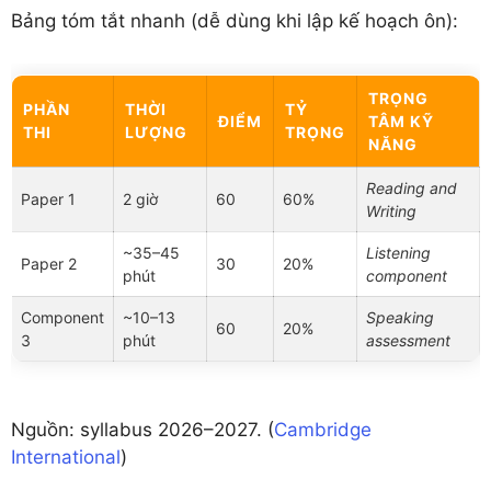
Bảng tóm tắt nhanh (dễ dùng khi lập kế hoạch ôn):
TRỌNG
PHẦN
THỜI
TỶ
ĐIỂM
TÂM KỸ
THI
LƯỢNG
TRỌNG
NĂNG
Reading and
Paper 1
2 giờ
60
60%
Writing
~35–45
Listening
Paper 2
30
20%
phút
component
Component
~10–13
Speaking
60
20%
3
phút
assessment
Nguồn: syllabus 2026–2027. (
Cambridge
International
)