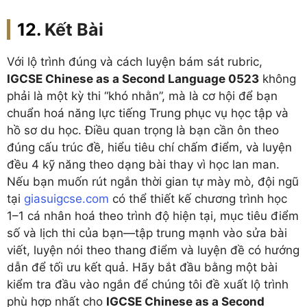
Kết Bài
Với lộ trình đúng và cách luyện bám sát rubric,
IGCSE Chinese as a Second Language 0523
không
phải là một kỳ thi “khó nhằn”, mà là cơ hội để bạn
chuẩn hoá năng lực tiếng Trung phục vụ học tập và
hồ sơ du học. Điều quan trọng là bạn cần ôn theo
đúng cấu trúc đề, hiểu tiêu chí chấm điểm, và luyện
đều 4 kỹ năng theo dạng bài thay vì học lan man.
Nếu bạn muốn rút ngắn thời gian tự mày mò, đội ngũ
tại
giasuigcse.com
có thể thiết kế chương trình học
1–1 cá nhân hoá theo trình độ hiện tại, mục tiêu điểm
số và lịch thi của bạn—tập trung mạnh vào sửa bài
viết, luyện nói theo thang điểm và luyện đề có hướng
dẫn để tối ưu kết quả. Hãy bắt đầu bằng một bài
kiểm tra đầu vào ngắn để chúng tôi đề xuất lộ trình
phù hợp nhất cho
IGCSE Chinese as a Second