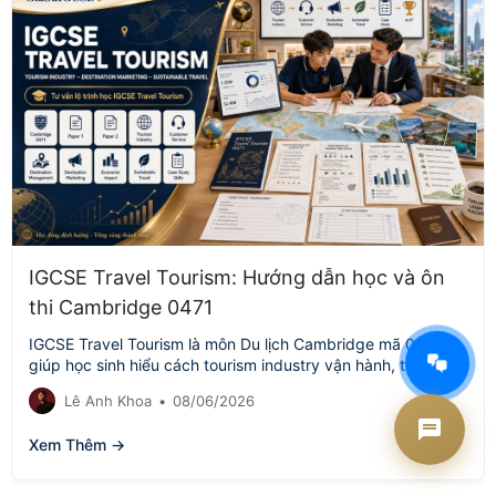
IGCSE Travel Tourism: Hướng dẫn học và ôn
thi Cambridge 0471
AI Tư vấn Times Edu
IGCSE Travel Tourism là môn Du lịch Cambridge mã 0471,
Đang hoạt động
giúp học sinh hiểu cách tourism industry vận hành, từ
customer service,…
Lê Anh Khoa
•
08/06/2026
Xem Thêm →