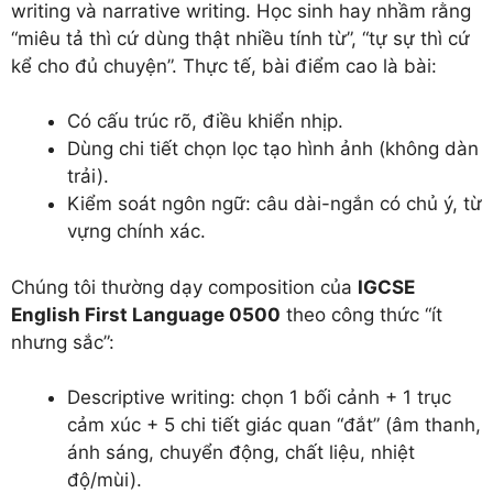
writing và narrative writing. Học sinh hay nhầm rằng
“miêu tả thì cứ dùng thật nhiều tính từ”, “tự sự thì cứ
kể cho đủ chuyện”. Thực tế, bài điểm cao là bài:
Có cấu trúc rõ, điều khiển nhịp.
Dùng chi tiết chọn lọc tạo hình ảnh (không dàn
trải).
Kiểm soát ngôn ngữ: câu dài-ngắn có chủ ý, từ
vựng chính xác.
Chúng tôi thường dạy composition của
IGCSE
English First Language 0500
theo công thức “ít
nhưng sắc”:
Descriptive writing: chọn 1 bối cảnh + 1 trục
cảm xúc + 5 chi tiết giác quan “đắt” (âm thanh,
ánh sáng, chuyển động, chất liệu, nhiệt
độ/mùi).