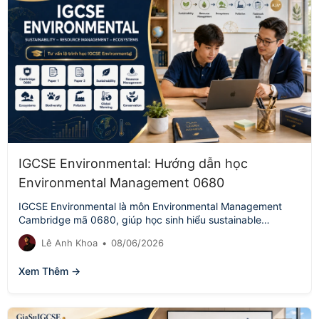
IGCSE Environmental: Hướng dẫn học
Environmental Management 0680
IGCSE Environmental là môn Environmental Management
Cambridge mã 0680, giúp học sinh hiểu sustainable
development, resource management, ecosystems, pollution,
Lê Anh Khoa
•
08/06/2026
global warming, conservation…
Xem Thêm →