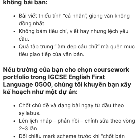
không bài bản:
Bài viết thiếu tính “cá nhân”, giọng văn không
đồng nhất.
Không bám tiêu chí, viết hay nhưng lệch yêu
cầu.
Quá tập trung “làm đẹp câu chữ” mà quên mục
tiêu giao tiếp của văn bản.
Nếu trường của bạn cho chọn coursework
portfolio trong IGCSE English First
Language 0500, chúng tôi khuyên bạn xây
kế hoạch như một dự án:
Chốt chủ đề và dạng bài ngay từ đầu theo
syllabus.
Lên lịch nháp – phản hồi – chỉnh sửa theo vòng
2–3 lần.
Đối chiếu mark scheme trước khi “chốt bản