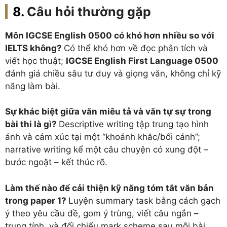
Câu hỏi thường gặp
Môn IGCSE English 0500 có khó hơn nhiều so với
IELTS không?
Có thể khó hơn về đọc phân tích và
viết học thuật;
IGCSE English First Language 0500
đánh giá chiều sâu tư duy và giọng văn, không chỉ kỹ
năng làm bài.
Sự khác biệt giữa văn miêu tả và văn tự sự trong
bài thi là gì?
Descriptive writing tập trung tạo hình
ảnh và cảm xúc tại một “khoảnh khắc/bối cảnh”;
narrative writing kể một câu chuyện có xung đột –
bước ngoặt – kết thúc rõ.
Làm thế nào để cải thiện kỹ năng tóm tắt văn bản
trong paper 1?
Luyện summary task bằng cách gạch
ý theo yêu cầu đề, gom ý trùng, viết câu ngắn –
trung tính, và đối chiếu mark scheme sau mỗi bài.