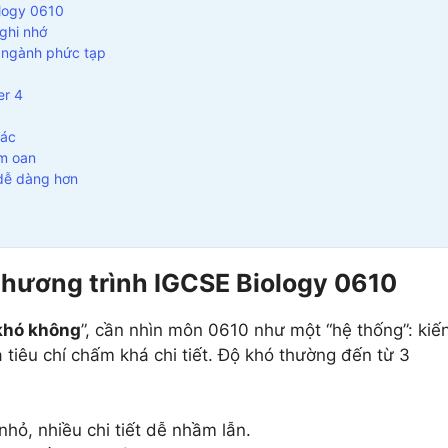
ology 0610
ghi nhớ
 ngành phức tạp
er 4
hác
ểm oan
 dễ dàng hơn
chương trình IGCSE Biology 0610
khó không
”, cần nhìn môn 0610 như một “hệ thống”: kiế
 tiêu chí chấm khá chi tiết. Độ khó thường đến từ 3
nhỏ, nhiều chi tiết dễ nhầm lẫn.