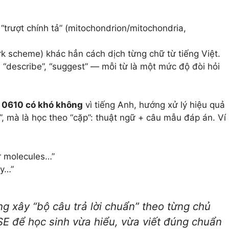
“trượt chính tả” (mitochondrion/mitochondria,
k scheme) khác hẳn cách dịch từng chữ từ tiếng Việt.
”, “describe”, “suggest” — mỗi từ là một mức độ đòi hỏi
 0610 có khó không
vì tiếng Anh, hướng xử lý hiệu quả
, mà là học theo “cặp”: thuật ngữ + câu mẫu đáp án. Ví
r molecules…”
by…”
ng xây “bộ câu trả lời chuẩn” theo từng chủ
SE
để học sinh vừa hiểu, vừa viết đúng chuẩn