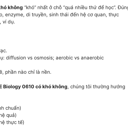
khó không
“khó” nhất ở chỗ “quá nhiều thứ để học”. Đún
o, enzyme, di truyền, sinh thái đến hệ cơ quan, thực
 ví dụ.
rạc.
ụ: diffusion vs osmosis; aerobic vs anaerobic
, phần nào chỉ là nền.
 Biology 0610 có khó không
, chúng tôi thường hướng
nh chuẩn)
 hệ quả)
hệ thực tế)