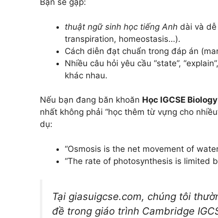
Bạn sẽ gặp:
thuật ngữ sinh học tiếng Anh
dài và dễ 
transpiration, homeostasis…).
Cách diễn đạt chuẩn trong đáp án (mar
Nhiều câu hỏi yêu cầu “state”, “explain
khác nhau.
Nếu bạn đang băn khoăn
Học IGCSE Biology
nhất không phải “học thêm từ vựng cho nhiều”
dụ:
“Osmosis is the net movement of wate
“The rate of photosynthesis is limited 
Tại giasuigcse.com, chúng tôi thườ
đề trong
giáo trình Cambridge IGC