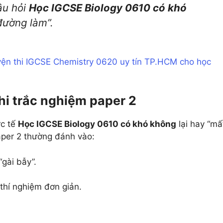
âu hỏi
Học IGCSE Biology 0610 có khó
đường làm”.
yện thi IGCSE Chemistry 0620 uy tín TP.HCM cho học
thi trắc nghiệm paper 2
ực tế
Học IGCSE Biology 0610 có khó không
lại hay “mấ
aper 2 thường đánh vào:
gài bẫy”.
 thí nghiệm đơn giản.