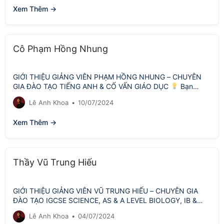
Xem Thêm →
Cô Phạm Hồng Nhung
GIỚI THIỆU GIẢNG VIÊN PHẠM HỒNG NHUNG – CHUYÊN
GIA ĐÀO TẠO TIẾNG ANH & CỐ VẤN GIÁO DỤC
Bạn
đang…
Lê Anh Khoa
•
10/07/2024
Xem Thêm →
Thầy Vũ Trung Hiếu
GIỚI THIỆU GIẢNG VIÊN VŨ TRUNG HIẾU – CHUYÊN GIA
ĐÀO TẠO IGCSE SCIENCE, AS & A LEVEL BIOLOGY, IB &
AP…
Lê Anh Khoa
•
04/07/2024