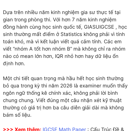
Dựa trên nhiều năm kinh nghiệm gia sư thực tế tại
gian trong phòng thi. Với hơn 7 năm kinh nghiệm
đồng hành cùng học sinh quốc tế, GIASUIGCSE , học
sinh thường mất điểm ở Statistics không phải vì tính
toán khó, mà vì kết luận viết quá cảm tính. Các em
viết “nhóm A tốt hơn nhóm B” mà không chỉ ra nhóm
nào có mean lớn hơn, IQR nhỏ hơn hay dữ liệu ổn
định hơn.
Một chi tiết quan trọng mà hầu hết học sinh thường
bỏ qua trong kỳ thi năm 2026 là examiner muốn thấy
ngôn ngữ thống kê chính xác, không phải lời bình
chung chung. Viết đúng một câu nhận xét kỹ thuật
thường có giá trị hơn ba câu diễn giải dài mà không
bám số liệu.
>>> Xem thêm:
IGCSE Math Paper
: Cấu Trúc Đề &