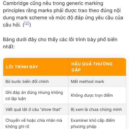
Cambridge cũng nêu trong generic marking
principles rằng marks phải được trao theo đúng nội
dung mark scheme và mức độ đáp ứng yêu cầu của
[2]
câu hỏi. (
)
Bảng dưới đây cho thấy các lỗi trình bày phổ biến
nhất:
HẬU QUẢ THƯỜNG
LỖI TRÌNH BÀY
GẶP
Bỏ bước biến đổi chính
Mất method mark
Ghi đáp án đúng nhưng không
Không được trọn điểm
có lập luận
Viết quá tắt ở câu “show that”
Bị xem là chưa chứng minh
Chuyển vế hoặc chia nhân mà
Examiner khó cấp điểm
không ghi rõ
phương pháp