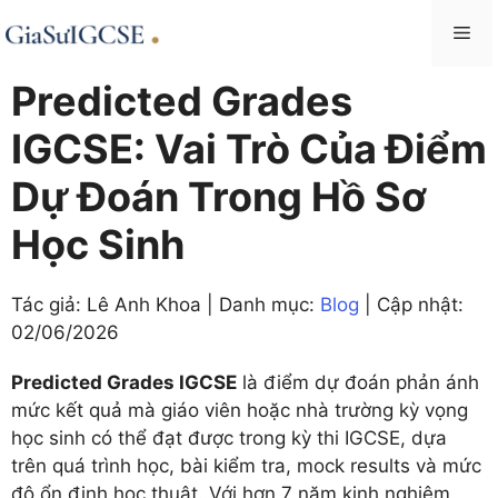
Skip
Me
to
content
Predicted Grades
IGCSE: Vai Trò Của Điểm
Dự Đoán Trong Hồ Sơ
Học Sinh
Tác giả: Lê Anh Khoa | Danh mục:
Blog
| Cập nhật:
02/06/2026
Predicted Grades IGCSE
là điểm dự đoán phản ánh
mức kết quả mà giáo viên hoặc nhà trường kỳ vọng
học sinh có thể đạt được trong kỳ thi IGCSE, dựa
trên quá trình học, bài kiểm tra, mock results và mức
độ ổn định học thuật. Với hơn 7 năm kinh nghiệm