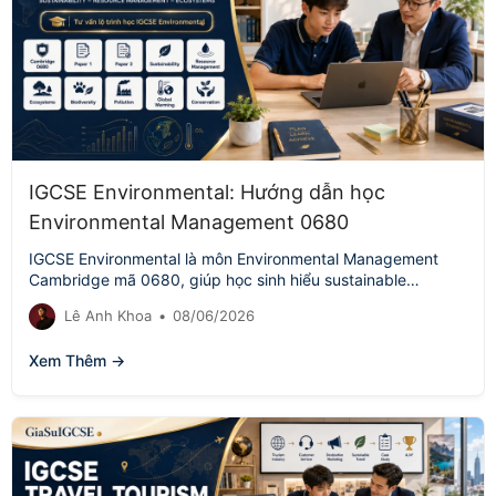
IGCSE Environmental: Hướng dẫn học
Environmental Management 0680
IGCSE Environmental là môn Environmental Management
Cambridge mã 0680, giúp học sinh hiểu sustainable
development, resource management, ecosystems, pollution,
Lê Anh Khoa
•
08/06/2026
global warming, conservation…
Xem Thêm →