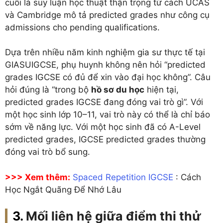
cuối là suy luận học thuật thận trọng từ cách UCAS
và Cambridge mô tả predicted grades như công cụ
admissions cho pending qualifications.
Dựa trên nhiều năm kinh nghiệm gia sư thực tế tại
GIASUIGCSE, phụ huynh không nên hỏi “predicted
grades IGCSE có đủ để xin vào đại học không”. Câu
hỏi đúng là “trong bộ
hồ sơ du học
hiện tại,
predicted grades IGCSE đang đóng vai trò gì”. Với
một học sinh lớp 10–11, vai trò này có thể là chỉ báo
sớm về năng lực. Với một học sinh đã có A-Level
predicted grades, IGCSE predicted grades thường
đóng vai trò bổ sung.
>>> Xem thêm:
Spaced Repetition IGCSE
: Cách
Học Ngắt Quãng Để Nhớ Lâu
Mối liên hệ giữa điểm thi thử