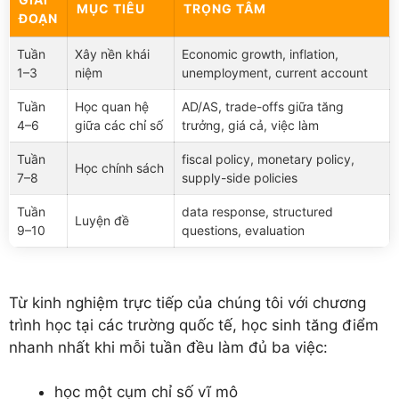
MỤC TIÊU
TRỌNG TÂM
ĐOẠN
Tuần
Xây nền khái
Economic growth, inflation,
1–3
niệm
unemployment, current account
Tuần
Học quan hệ
AD/AS, trade-offs giữa tăng
4–6
giữa các chỉ số
trưởng, giá cả, việc làm
Tuần
fiscal policy, monetary policy,
Học chính sách
7–8
supply-side policies
Tuần
data response, structured
Luyện đề
9–10
questions, evaluation
Từ kinh nghiệm trực tiếp của chúng tôi với chương
trình học tại các trường quốc tế, học sinh tăng điểm
nhanh nhất khi mỗi tuần đều làm đủ ba việc:
học một cụm chỉ số vĩ mô