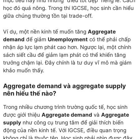
mục tiêu này như những “điều tốt đẹp” riêng lẻ. Cách
học đó quá nông. Trong thi IGCSE, học sinh cần hiểu
giữa chúng thường tồn tại trade-off.
Ví dụ, một nền kinh tế muốn tăng
Aggregate
demand
để giảm
Unemployment
có thể phải chấp
nhận áp lực lạm phát cao hơn. Ngược lại, một chính
sách siết cầu để giảm lạm phát có thể khiến tăng
trưởng chậm lại. Đây chính là tư duy vĩ mô mà giám
khảo muốn thấy.
Aggregate demand và aggregate supply
nên hiểu thế nào?
Trong nhiều chương trình trường quốc tế, học sinh
được giới thiệu
Aggregate demand
và
Aggregate
supply
như công cụ trung tâm để giải thích biến
động của nền kinh tế. Với IGCSE, điều quan trọng
không chỉ là thuộc tên. Học sinh phải nhìn được đây