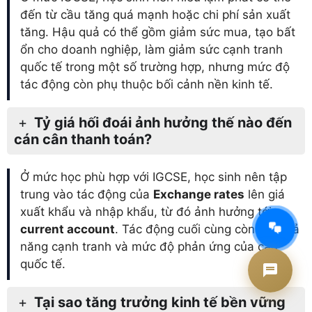
đến từ cầu tăng quá mạnh hoặc chi phí sản xuất
tăng. Hậu quả có thể gồm giảm sức mua, tạo bất
ổn cho doanh nghiệp, làm giảm sức cạnh tranh
quốc tế trong một số trường hợp, nhưng mức độ
tác động còn phụ thuộc bối cảnh nền kinh tế.
Tỷ giá hối đoái ảnh hưởng thế nào đến
cán cân thanh toán?
Ở mức học phù hợp với IGCSE, học sinh nên tập
trung vào tác động của
Exchange rates
lên giá
xuất khẩu và nhập khẩu, từ đó ảnh hưởng tới
AI Tư vấn Times Edu
current account
. Tác động cuối cùng còn tùy khả
Đang hoạt động
năng cạnh tranh và mức độ phản ứng của cầu
quốc tế.
Tại sao tăng trưởng kinh tế bền vững