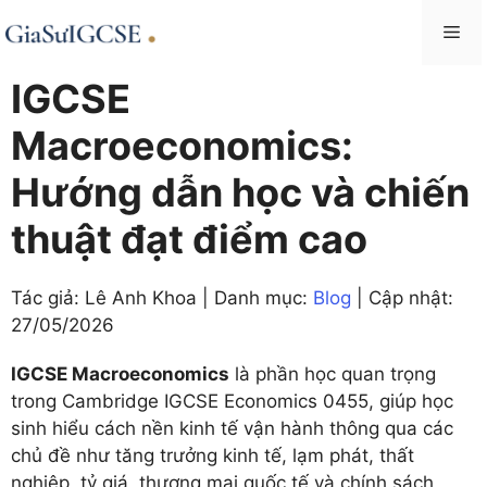
Skip
Me
to
content
IGCSE
Macroeconomics:
Hướng dẫn học và chiến
thuật đạt điểm cao
Tác giả: Lê Anh Khoa | Danh mục:
Blog
| Cập nhật:
27/05/2026
IGCSE Macroeconomics
là phần học quan trọng
trong Cambridge IGCSE Economics 0455, giúp học
sinh hiểu cách nền kinh tế vận hành thông qua các
chủ đề như tăng trưởng kinh tế, lạm phát, thất
nghiệp, tỷ giá, thương mại quốc tế và chính sách