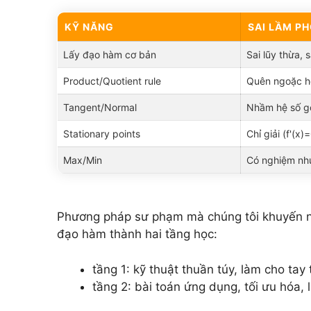
KỸ NĂNG
SAI LẦM PH
Lấy đạo hàm cơ bản
Sai lũy thừa, 
Product/Quotient rule
Quên ngoặc ho
Tangent/Normal
Nhầm hệ số g
Stationary points
Chỉ giải (f'(x
Max/Min
Có nghiệm nh
Phương pháp sư phạm mà chúng tôi khuyến ngh
đạo hàm thành hai tầng học:
tầng 1: kỹ thuật thuần túy, làm cho tay
tầng 2: bài toán ứng dụng, tối ưu hóa, 