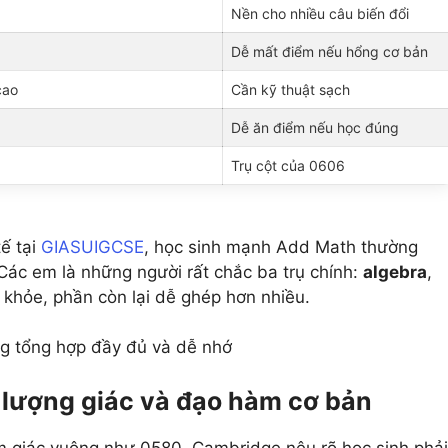
Nền cho nhiều câu biến đổi
Dễ mất điểm nếu hổng cơ bản
cao
Cần kỹ thuật sạch
Dễ ăn điểm nếu học đúng
Trụ cột của 0606
ế tại
GIASUIGCSE
, học sinh mạnh Add Math thường
 Các em là những người rất chắc ba trụ chính:
algebra
,
ủ khỏe, phần còn lại dễ ghép hơn nhiều.
g tổng hợp đầy đủ và dễ nhớ
 lượng giác và đạo hàm cơ bản
m giác vuông như 0580. Cambridge nêu rõ học sinh phải