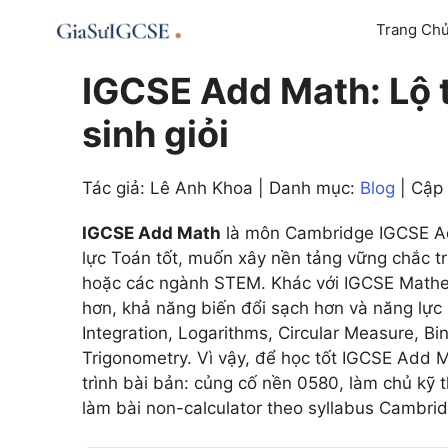
Skip
Trang Ch
to
content
IGCSE Add Math: Lộ t
sinh giỏi
Tác giả: Lê Anh Khoa | Danh mục:
Blog
| Cập
IGCSE Add Math
là môn Cambridge IGCSE Ad
lực Toán tốt, muốn xây nền tảng vững chắc t
hoặc các ngành STEM. Khác với IGCSE Mathe
hơn, khả năng biến đổi sạch hơn và năng lực 
Integration, Logarithms, Circular Measure, B
Trigonometry. Vì vậy, để học tốt IGCSE Add 
trình bài bản: củng cố nền 0580, làm chủ kỹ 
làm bài non-calculator theo syllabus Cambri