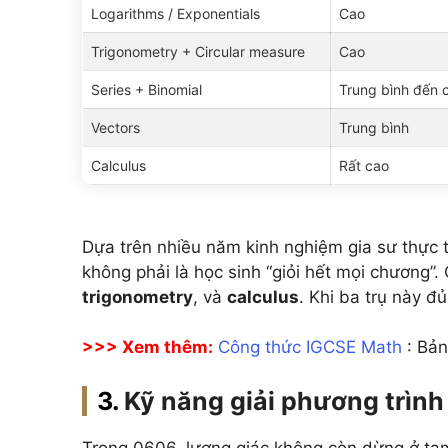
Logarithms / Exponentials
Cao
Trigonometry + Circular measure
Cao
Series + Binomial
Trung bình đến 
Vectors
Trung bình
Calculus
Rất cao
Dựa trên nhiều năm kinh nghiệm gia sư thực t
không phải là học sinh “giỏi hết mọi chương”.
trigonometry
, và
calculus
. Khi ba trụ này đ
>>> Xem thêm:
Công thức IGCSE Math
: Bản
Kỹ năng giải phương trình
Trong 0606, lượng giác không còn dừng ở ta