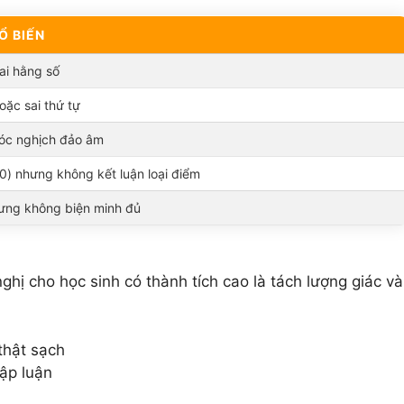
Ổ BIẾN
sai hằng số
ặc sai thứ tự
óc nghịch đảo âm
)=0) nhưng không kết luận loại điểm
ưng không biện minh đủ
ị cho học sinh có thành tích cao là tách lượng giác và
 thật sạch
lập luận