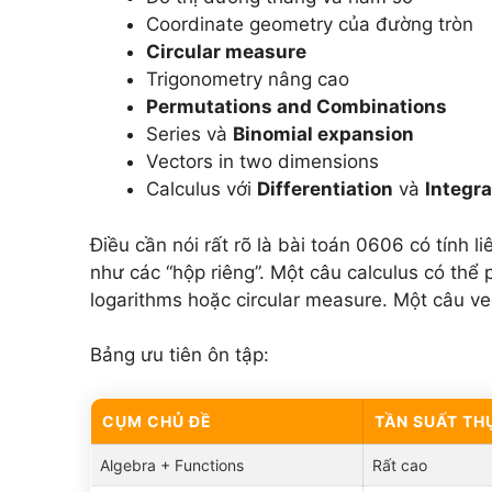
Coordinate geometry của đường tròn
Circular measure
Trigonometry nâng cao
Permutations and Combinations
Series và
Binomial expansion
Vectors in two dimensions
Calculus với
Differentiation
và
Integra
Điều cần nói rất rõ là bài toán 0606 có tính 
như các “hộp riêng”. Một câu calculus có thể 
logarithms hoặc circular measure. Một câu vec
Bảng ưu tiên ôn tập:
CỤM CHỦ ĐỀ
TẦN SUẤT TH
Algebra + Functions
Rất cao