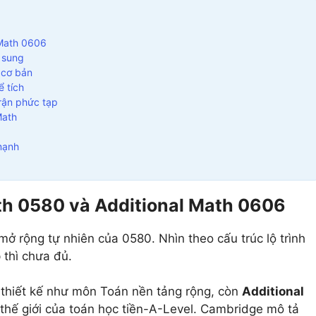
 Math 0606
 sung
 cơ bản
ể tích
rận phức tạp
Math
mạnh
th 0580 và Additional Math 0606
ở rộng tự nhiên của 0580. Nhìn theo cấu trúc lộ trình
 thì chưa đủ.
thiết kế như môn Toán nền tảng rộng, còn
Additional
thế giới của toán học tiền-A-Level. Cambridge mô tả