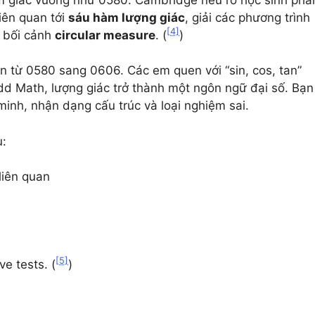
iên quan tới
sáu hàm lượng giác
, giải các phương trình
[4]
g bối cảnh
circular measure
. (
)
ển từ 0580 sang 0606. Các em quen với “sin, cos, tan”
dd Math, lượng giác trở thành một ngôn ngữ đại số. Bạn
minh, nhận dạng cấu trúc và loại nghiệm sai.
u:
liên quan
[5]
ve tests. (
)