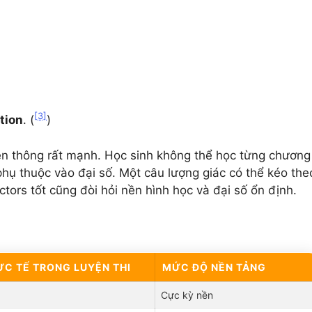
[3]
tion
. (
)
liên thông rất mạnh. Học sinh không thể học từng chương
phụ thuộc vào đại số. Một câu lượng giác có thể kéo the
tors tốt cũng đòi hỏi nền hình học và đại số ổn định.
ỰC TẾ TRONG LUYỆN THI
MỨC ĐỘ NỀN TẢNG
Cực kỳ nền