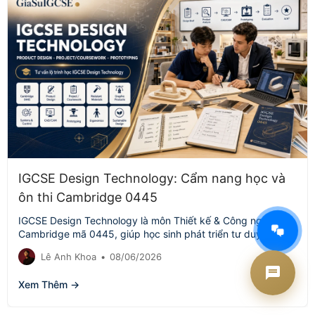
IGCSE Design Technology: Cẩm nang học và
ôn thi Cambridge 0445
AI Tư vấn Times Edu
IGCSE Design Technology là môn Thiết kế & Công nghệ
Đang hoạt động
Cambridge mã 0445, giúp học sinh phát triển tư duy sáng
tạo,…
Lê Anh Khoa
•
08/06/2026
Xem Thêm →