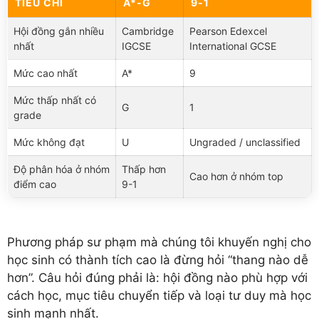
TIÊU CHÍ
A*-G
9-1
Hội đồng gắn nhiều
Cambridge
Pearson Edexcel
nhất
IGCSE
International GCSE
Mức cao nhất
A*
9
Mức thấp nhất có
G
1
grade
Mức không đạt
U
Ungraded / unclassified
Độ phân hóa ở nhóm
Thấp hơn
Cao hơn ở nhóm top
điểm cao
9-1
Phương pháp sư phạm mà chúng tôi khuyến nghị cho
học sinh có thành tích cao là đừng hỏi “thang nào dễ
hơn”. Câu hỏi đúng phải là: hội đồng nào phù hợp với
cách học, mục tiêu chuyển tiếp và loại tư duy mà học
sinh mạnh nhất.