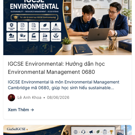
IGCSE Environmental: Hướng dẫn học
Environmental Management 0680
IGCSE Environmental là môn Environmental Management
Cambridge mã 0680, giúp học sinh hiểu sustainable
development, resource management, ecosystems, pollution,
Lê Anh Khoa
•
08/06/2026
global warming, conservation…
Xem Thêm →