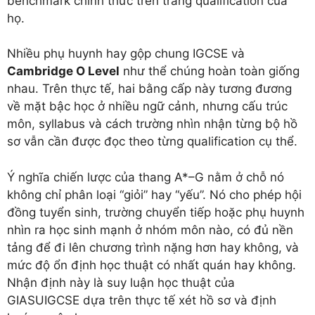
benchmark chính thức trên trang qualification của
họ.
Nhiều phụ huynh hay gộp chung IGCSE và
Cambridge O Level
như thể chúng hoàn toàn giống
nhau. Trên thực tế, hai bằng cấp này tương đương
về mặt bậc học ở nhiều ngữ cảnh, nhưng cấu trúc
môn, syllabus và cách trường nhìn nhận từng bộ hồ
sơ vẫn cần được đọc theo từng qualification cụ thể.
Ý nghĩa chiến lược của thang A*–G nằm ở chỗ nó
không chỉ phân loại “giỏi” hay “yếu”. Nó cho phép hội
đồng tuyển sinh, trường chuyển tiếp hoặc phụ huynh
nhìn ra học sinh mạnh ở nhóm môn nào, có đủ nền
tảng để đi lên chương trình nặng hơn hay không, và
mức độ ổn định học thuật có nhất quán hay không.
Nhận định này là suy luận học thuật của
GIASUIGCSE dựa trên thực tế xét hồ sơ và định