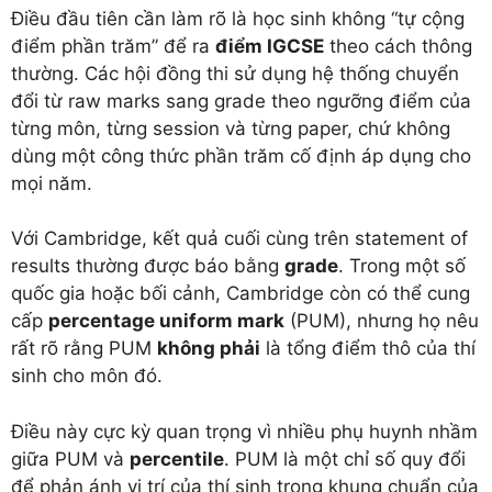
Điều đầu tiên cần làm rõ là học sinh không “tự cộng
điểm phần trăm” để ra
điểm IGCSE
theo cách thông
thường. Các hội đồng thi sử dụng hệ thống chuyển
đổi từ raw marks sang grade theo ngưỡng điểm của
từng môn, từng session và từng paper, chứ không
dùng một công thức phần trăm cố định áp dụng cho
mọi năm.
Với Cambridge, kết quả cuối cùng trên statement of
results thường được báo bằng
grade
. Trong một số
quốc gia hoặc bối cảnh, Cambridge còn có thể cung
cấp
percentage uniform mark
(PUM), nhưng họ nêu
rất rõ rằng PUM
không phải
là tổng điểm thô của thí
sinh cho môn đó.
Điều này cực kỳ quan trọng vì nhiều phụ huynh nhầm
giữa PUM và
percentile
. PUM là một chỉ số quy đổi
để phản ánh vị trí của thí sinh trong khung chuẩn của